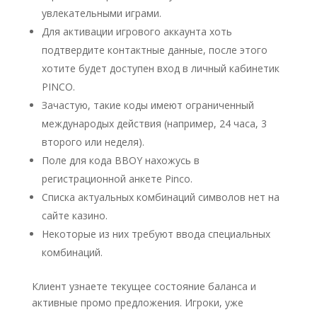
увлекательными играми.
Для активации игрового аккаунта хоть
подтвердите контактные данные, после этого
хотите будет доступен вход в личный кабинетик
PINCO.
Зачастую, такие коды имеют ограниченный
международых действия (например, 24 часа, 3
второго или неделя).
Поле для кода BBOY нахожусь в
регистрационной анкете Pinco.
Списка актуальных комбинаций символов нет на
сайте казино.
Некоторые из них требуют ввода специальных
комбинаций.
Клиент узнаете текущее состояние баланса и
активные промо предложения. Игроки, уже