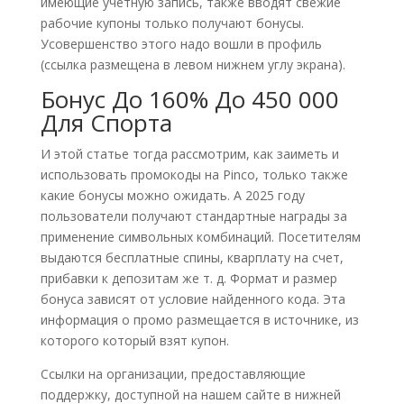
имеющие учетную запись, также вводят свежие
рабочие купоны только получают бонусы.
Усовершенство этого надо вошли в профиль
(ссылка размещена в левом нижнем углу экрана).
Бонус До 160% До 450 000
Для Спорта
И этой статье тогда рассмотрим, как заиметь и
использовать промокоды на Pinco, только также
какие бонусы можно ожидать. А 2025 году
пользователи получают стандартные награды за
применение символьных комбинаций. Посетителям
выдаются бесплатные спины, кварплату на счет,
прибавки к депозитам же т. д. Формат и размер
бонуса зависят от условие найденного кода. Эта
информация о промо размещается в источнике, из
которого который взят купон.
Ссылки на организации, предоставляющие
поддержку, доступной на нашем сайте в нижней