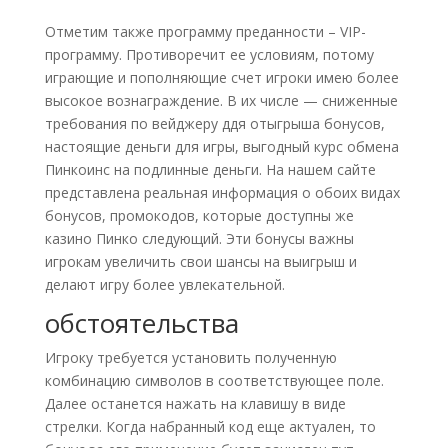
Отметим также программу преданности – VIP-
программу. Противоречит ее условиям, потому
играющие и пополняющие счет игроки имею более
высокое вознаграждение. В их числе — сниженные
требования по вейджеру ддя отыгрыша бонусов,
настоящие деньги для игры, выгодный курс обмена
Пинкоинс на подлинные деньги. На нашем сайте
представлена реальная информация о обоих видах
бонусов, промокодов, которые доступны же
казино Пинко следующий. Эти бонусы важны
игрокам увеличить свои шансы на выигрыш и
делают игру более увлекательной.
обстоятельства
Игроку требуется установить полученную
комбинацию символов в соответствующее поле.
Далее останется нажать на клавишу в виде
стрелки. Когда набранный код еще актуален, то