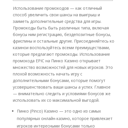
Использование промокодов — как отличный
способ увеличить свои шансы на выигрыш и
заиметь дополнительные средства для игры.
Промокоды быть быть различных типа, включая
бонусы ним регистрацию, бездепозитные бонусы,
фриспины и остальные другие. Присоединяйтесь ко
казинои воспользуйтесь всеми преимуществами,
которые предлагают промокоды. Использование
промокода EPIC на Пинко Казино открывает
множество возможностей для новых игроков. Это
плохой возможность начать игру с
дополнительными бонусами, которые помогут
усовершенствовать ваши шансы а успех. Главное
— внимательно следить и условиями бонусов же
использовать их со максимальной выгодой.
Пинко (Pinco) Казино — это одно из самых
популярных онлайн-казино, которое привлекает
игроков интересными бонусами только