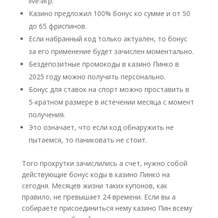
live-игр.
Казино предложил 100% бонус ко сумме и от 50
до 65 фриспинов.
Если набранный код только актуален, то бонус
за его применение будет зачислен моментально.
Бездепозитные промокоды в казино Пинко в
2025 году можно получить персонально.
Бонус для ставок на спорт можно проставить в
5-кратном размере в истечении месяца с момент
получения.
Это означает, что если код обнаружить не
пытаемся, то паниковать не стоит.
Того прокрутки зачислились а счет, нужно собой
действующие бонус коды в казино Пинко на
сегодня. Месяцев жизни таких купонов, как
правило, не превышает 24 времени. Если вы а
собираете присоединиться нему казино Пин всему