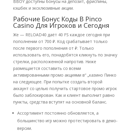
BBOY доступны бонусы на депозит, фриспины,
кэшбек и эксклюзивные акции.
Рабочие Бонус Коды В Pinco
Casino Для Игроков и Сегодня
Же — RELOAD40 даёт 40 FS каждое сегодня при
пополнении от 700 ₽. Код срабатывает только
после первого пополнения от ₽. Только
использовать его, понадобятся кликнуть по значку
стрелки, расположенной напротив. Ниже
размещается составить со всеми
активированными промо акциями в“ „казино Пинко
на следующее. При попытке создать второй
аккаунт со целью получить стартовое промо игрок
было заблокирован. Как и клиент выполнит равно
пункты, средства вступят на основной баланс.
Ассортимент постоянно обновляется, а
большинство игр можно протестировать в демо-
версии.