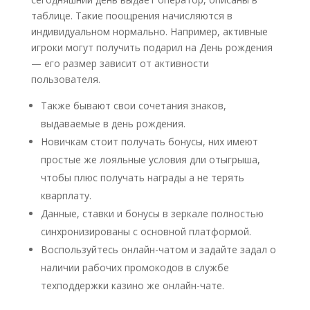
таблице. Такие поощрения начисляются в
индивидуальном нормально. Например, активные
игроки могут получить подарил на День рождения
— его размер зависит от активности
пользователя.
Также бывают свои сочетания знаков,
выдаваемые в день рождения.
Новичкам стоит получать бонусы, них имеют
простые же лояльные условия дли отыгрыша,
чтобы плюс получать награды а не терять
кварплату.
Данные, ставки и бонусы в зеркале полностью
синхронизированы с основной платформой.
Воспользуйтесь онлайн-чатом и задайте задал о
наличии рабочих промокодов в службе
техподдержки казино же онлайн-чате.