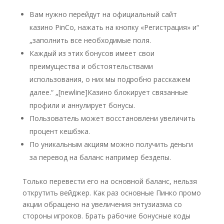
Вам нужно перейдут на официальный сайт
казино PinCo, нажать на кнопку «Регистрация» и“
„заполнить все необходимые поля.
Каждый из этих бонусов имеет свои
преимущества и обстоятельствами
использования, о них мы подробно расскажем
далее.“ „[newline]Казино блокирует связанные
профили и аннулирует бонусы.
Пользователь может восстановлени увеличить
процент кешбэка.
По уникальным акциям можно получить деньги
за перевод на баланс например бездепы.
Только перевести его на основной баланс, нельзя
открутить вейджер. Как раз основные Пинко промо
акции обращено на увеличения энтузиазма со
стороны игроков. Брать рабочие бонусные коды