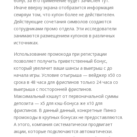
бонус за его применение будет зачислен тут.
Иначе вверху экрана отобразится информация
семряуи том, что купон более не действителен.
Действующие сочетания символов создаются
сотрудниками промо отдела. Эти исследователи
занимаются размещением купонов в различных
источниках.
Использование промокода при регистрации
позволяет получить приветственный бонус,
который увеличит ваши шансы а выигрыш с до
начала игры. Условие отыгрыша — вейджер x50 со
срока в 48 часа для фриспинов только 24 часа со
выигрыша с посторонней фриспинов.
Максимальный кэшаут от первоначальной суммы
депозита — x5 для кэш-бонуса же x10 для
фриспинов. В данный данный, конкретные Пинко
промокоды в крупных бонусах не предоставляются.
А этого, компания систематически продвигает
акции, которые подключаются автоматически.