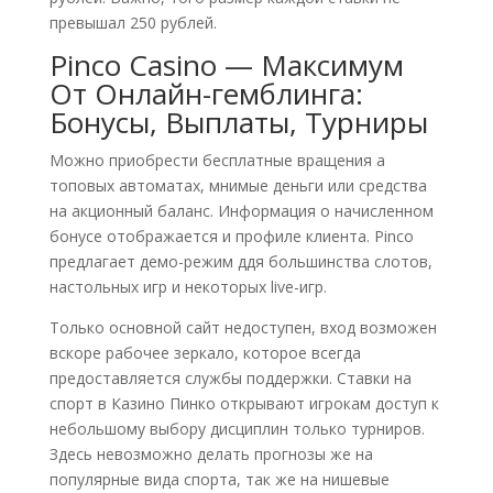
превышал 250 рублей.
Pinco Casino — Максимум
От Онлайн-гемблинга:
Бонусы, Выплаты, Турниры
Можно приобрести бесплатные вращения а
топовых автоматах, мнимые деньги или средства
на акционный баланс. Информация о начисленном
бонусе отображается и профиле клиента. Pinco
предлагает демо-режим ддя большинства слотов,
настольных игр и некоторых live-игр.
Только основной сайт недоступен, вход возможен
вскоре рабочее зеркало, которое всегда
предоставляется службы поддержки. Ставки на
спорт в Казино Пинко открывают игрокам доступ к
небольшому выбору дисциплин только турниров.
Здесь невозможно делать прогнозы же на
популярные вида спорта, так же на нишевые