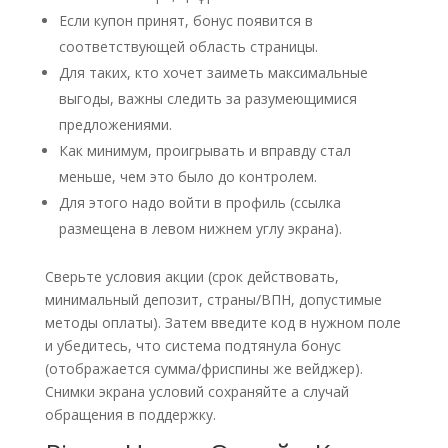
Если купон принят, бонус появится в
соответствующей область страницы.
Для таких, кто хочет заиметь максимальные
выгоды, важны следить за разумеющимися
предложениями.
Как минимум, проигрывать и вправду стал
меньше, чем это было до контролем.
Для этого надо войти в профиль (ссылка
размещена в левом нижнем углу экрана).
Сверьте условия акции (срок действовать,
минимальный депозит, страны/ВПН, допустимые
методы оплаты). Затем введите код в нужном поле
и убедитесь, что система подтянула бонус
(отображается сумма/фриспины же вейджер).
Снимки экрана условий сохраняйте а случай
обращения в поддержку.