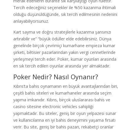
merak edenlerin durante sık karşılaştığı oyun rulettir.
Tercih edeceğiniz seçenekler ile %50 kazanma ihtimali
olduğu düşünüldüğünde, sık tercih edilmesinin nedenini
anlayabiliyorsunuz.
Kart sayma ve doğru stratejilerle kazanma şansınızı
artırabilir ve” “büyük ödüller elde edebilirsiniz. Dünya
genelinde birçok çevrimiçi kumarhane empieza kumar
şirketi, bêtisier pazarlarından yakın vergi cennetlerinde
yerleşmeyi tercih eder. Poker, kumar oyunları arasında
en sık tercih edilen oyunlar arasında yer almaktadır.
Poker Nedir? Nasıl Oynanır?
Kıbrıs’ta bahis oynamanın en büyük avantajlarından biri,
çeşitli bahis siteleri ve kumarhaneler arasında seçim
yapma imkanıdır. Kıbrıs, birçok uluslararası bahis ve
casino sitesine electronic vehicles sahipliği
yapmaktadır. Bu siteler, geniş bir oyun yelpazesi sunar
ve kullanıcılarına en iyi bahis deneyimini yaşama fırsatı
verir. Bu site, geniş bir bahis pazarı, rekabetçi oranlar