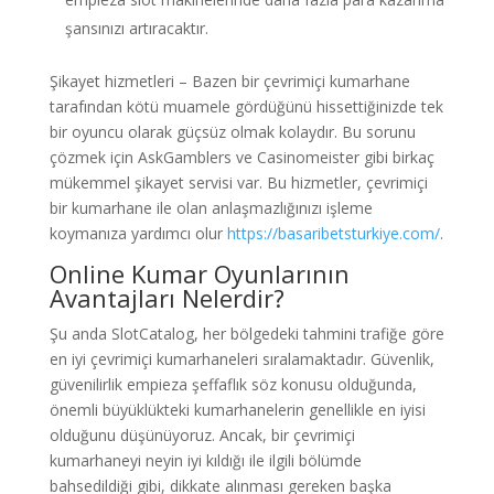
şansınızı artıracaktır.
Şikayet hizmetleri – Bazen bir çevrimiçi kumarhane
tarafından kötü muamele gördüğünü hissettiğinizde tek
bir oyuncu olarak güçsüz olmak kolaydır. Bu sorunu
çözmek için AskGamblers ve Casinomeister gibi birkaç
mükemmel şikayet servisi var. Bu hizmetler, çevrimiçi
bir kumarhane ile olan anlaşmazlığınızı işleme
koymanıza yardımcı olur
https://basaribetsturkiye.com/
.
Online Kumar Oyunlarının
Avantajları Nelerdir?
Şu anda SlotCatalog, her bölgedeki tahmini trafiğe göre
en iyi çevrimiçi kumarhaneleri sıralamaktadır. Güvenlik,
güvenilirlik empieza şeffaflık söz konusu olduğunda,
önemli büyüklükteki kumarhanelerin genellikle en iyisi
olduğunu düşünüyoruz. Ancak, bir çevrimiçi
kumarhaneyi neyin iyi kıldığı ile ilgili bölümde
bahsedildiği gibi, dikkate alınması gereken başka