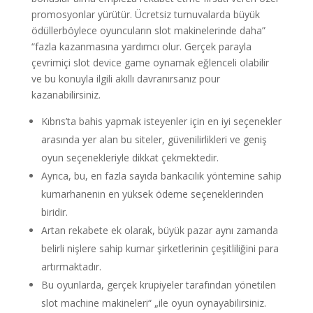
promosyonlar yürütür. Ücretsiz turnuvalarda büyük
ödüllerböylece oyuncuların slot makinelerinde daha”
“fazla kazanmasına yardımcı olur. Gerçek parayla
çevrimiçi slot device game oynamak eğlenceli olabilir
ve bu konuyla ilgili akıllı davranırsanız pour
kazanabilirsiniz.
Kıbrıs’ta bahis yapmak isteyenler için en iyi seçenekler
arasında yer alan bu siteler, güvenilirlikleri ve geniş
oyun seçenekleriyle dikkat çekmektedir.
Ayrıca, bu, en fazla sayıda bankacılık yöntemine sahip
kumarhanenin en yüksek ödeme seçeneklerinden
biridir.
Artan rekabete ek olarak, büyük pazar aynı zamanda
belirli nişlere sahip kumar şirketlerinin çeşitliliğini para
artırmaktadır.
Bu oyunlarda, gerçek krupiyeler tarafından yönetilen
slot machine makineleri“ „ile oyun oynayabilirsiniz.