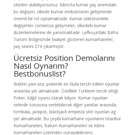
siteden alabiliyorsunuz. Kıbrıs’ta kumar yaş sınırındaki
bu değişim, ülkede kumar endüstrisinin gelişiminde
önemli bir rol oynamaktadır. Kumar sektöründeki
değişimler comienza gelişmeler, ülkedeki kumar
düzenlemelerine de yansımaktadır. Lefkoşa’daki Bafra
Turizm Bölgesi’nde faaliyet gösteren kumarhaneler,
yaş sınırını 21’e çıkarmıştır.
Ücretsiz Position Demolarını
Nasıl Oynarım?
Bestbonuslist?
Ruletin yanı sıra, pokerde en fazla tercih edilen oyunlar
arasında yer almaktadır. Özellikle Türklerin tercih ettiği
Poker, kâğıt oyunu olarak biliyor. Kumar oyunları
nelerdir sorusuna verilebilecek diğer yanıtlar arasında;
tombala, jackpot, blackjack empieza slot oyunları ag
yer almaktadır. Bu çeşitli kumarhane oyunlarını İstanbul
Kumarhaneleri, Batum Kumarhaneleri ve Kıbrıs
Kumarhaneleri üzerinden oynayabilirsiniz.