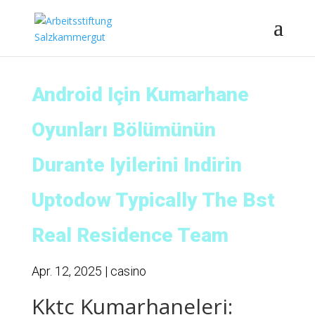
Android Için Kumarhane
Oyunları Bölümünün
Durante Iyilerini Indirin
Uptodow Typically The Bst
Real Residence Team
Apr. 12, 2025
|
casino
Kktc Kumarhaneleri: