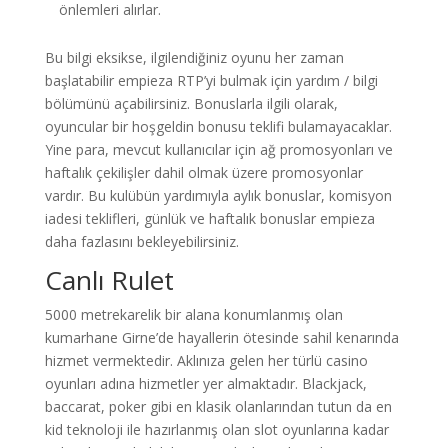
önlemleri alırlar.
Bu bilgi eksikse, ilgilendiğiniz oyunu her zaman
başlatabilir empieza RTP’yi bulmak için yardım / bilgi
bölümünü açabilirsiniz. Bonuslarla ilgili olarak,
oyuncular bir hoşgeldin bonusu teklifi bulamayacaklar.
Yine para, mevcut kullanıcılar için ağ promosyonları ve
haftalık çekilişler dahil olmak üzere promosyonlar
vardır. Bu kulübün yardımıyla aylık bonuslar, komisyon
iadesi teklifleri, günlük ve haftalık bonuslar empieza
daha fazlasını bekleyebilirsiniz.
Canlı Rulet
5000 metrekarelik bir alana konumlanmış olan
kumarhane Girne’de hayallerin ötesinde sahil kenarında
hizmet vermektedir. Aklınıza gelen her türlü casino
oyunları adına hizmetler yer almaktadır. Blackjack,
baccarat, poker gibi en klasik olanlarından tutun da en
kid teknoloji ile hazırlanmış olan slot oyunlarına kadar