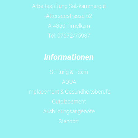
Arbeitsstiftung Salzkammergut
Atterseestrasse 52
A-4850 Timelkam
Tel: 07672/75937
Informationen
Stiftung & Team
AQUA
Implacement & Gesundheitsberufe
Outplacement
Ausbildungsangebote
Standort