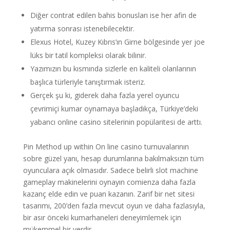
Diğer contrat edilen bahis bonusları ise her afin de
yatırma sonrası istenebilecektir.
Elexus Hotel, Kuzey Kıbrıs’ın Girne bölgesinde yer joe
lüks bir tatil kompleksi olarak bilinir.
Yazımızın bu kısmında sizlerle en kaliteli olanlarının
başlıca türleriyle tanıştırmak isteriz.
Gerçek şu ki, giderek daha fazla yerel oyuncu
çevrimiçi kumar oynamaya başladıkça, Türkiye’deki
yabancı online casino sitelerinin popülaritesi de arttı.
Pin Method up within On line casino turnuvalarının
sobre güzel yanı, hesap durumlarına bakılmaksızın tüm
oyunculara açık olmasıdır. Sadece belirli slot machine
gameplay makinelerini oynayın comienza daha fazla
kazanç elde edin ve puan kazanın. Zarif bir net sitesi
tasarımı, 200’den fazla mevcut oyun ve daha fazlasıyla,
bir asır önceki kumarhaneleri deneyimlemek için
mükemmel bir yerdir.