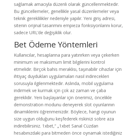
sağlamak amacıyla düzenli olarak güncellenmektedir.
Bu güncellemeler, genellikle yasal düzenlemeler veya
teknik gereklilikler nedeniyle yapılır. Yeni giriş adresi,
sitenin orijinal tasarımını empieza fonksiyonlarını korur,
sadece URL’de değişiklik olur.
Bet Ödeme Yöntemleri
Kullanıcılar, hesaplarına para yatırırken veya çekerken
minimum ve maksimum limit bilgilerini kontrol
etmelidir. Birçok bahis meraklısı, taşınabilir cihazlar için
ihtiyaç duydukları uygulamaları nasıl indirecekleri
sorusuyla ilgilenmektedir. Aslında, mobil uygulama
indirmek ve kurmak için çok az zaman ve çaba
gereklidir. Yeni başlayanlar için önerimiz, öncelikle
demonstration modunu deneyerek slot oyunlarının
dinamiklerini öğrenmenizdir. Böylece, hangi oyunun
size uygun olduğunu keşfederek riskinizi sobre aza
indirebilirsiniz. 1xbet,“ „1xbet Sanal Cüzdan
hesabınızdaki para bitmeden önce oynamak istediğiniz