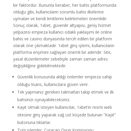
bir faktördür. Bununla beraber, her bahis platformunda
olduğu gibi, kullanıcıların sorumlu bahis ilkelerine
uymaları ve kendi limitlerini belirlemeleri önemlidir.
Sonuç olarak, 1xbet, güvenilir altyapısı, geniş hizmet
yelpazesi empieza kullanıcı odaklı yaklaşımı ile online
bahis ve casino dünyasında tercih edilen bir platform
olarak öne çıkmaktadır. 1xbet giriş işlemi, kullanıcıların
platforma erişimini sağlayan önemli bir adımdır. Site,
yasal düzenlemeler sebebiyle zaman zaman adres
değişikliğine gidebilmektedir.
Güvenlik konusunda aldığı önlemler empieza sahip
olduğu lisans, kullanıcılara güven verir.
Tek yapmanız gereken talimatları takip etmek ve ilk
bahsinizi oynayabileceksiniz.
Kayıt olmak isteyen kullanıcılar, 1xbet’in resmi web
sitesine giriş yaparak sağ üst köşede bulunan “Kayıt”
butonuna tıklarlar.
Tüm işlemler, Curacao Oyun Komisyonu