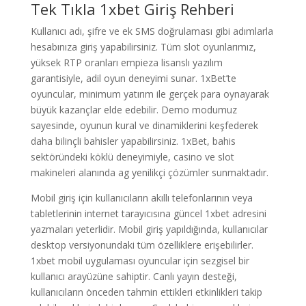
Tek Tıkla 1xbet Giriş Rehberi
Kullanıcı adı, şifre ve ek SMS doğrulaması gibi adımlarla
hesabınıza giriş yapabilirsiniz. Tüm slot oyunlarımız,
yüksek RTP oranları empieza lisanslı yazılım
garantisiyle, adil oyun deneyimi sunar. 1xBet’te
oyuncular, minimum yatırım ile gerçek para oynayarak
büyük kazançlar elde edebilir. Demo modumuz
sayesinde, oyunun kural ve dinamiklerini keşfederek
daha bilinçli bahisler yapabilirsiniz. 1xBet, bahis
sektöründeki köklü deneyimiyle, casino ve slot
makineleri alanında ag yenilikçi çözümler sunmaktadır.
Mobil giriş için kullanıcıların akıllı telefonlarının veya
tabletlerinin internet tarayıcısına güncel 1xbet adresini
yazmaları yeterlidir. Mobil giriş yapıldığında, kullanıcılar
desktop versiyonundaki tüm özelliklere erişebilirler.
1xbet mobil uygulaması oyuncular için sezgisel bir
kullanıcı arayüzüne sahiptir. Canlı yayın desteği,
kullanıcıların önceden tahmin ettikleri etkinlikleri takip