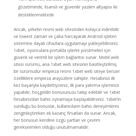
gözetiminde, lisanslı ve güvenilir yazılım altyapısı ile
desteklenmektedir.
Ancak, şirketin resmi web sitesinden kolayca indirebilir
ve lowest zaman ve çaba harcayarak Android işletim
sistemine dayalı cihazlara uygulamayı yükleyebilirsiniz.
1xbet, oyunculara portalda işlerini yürütmeleri için
güvenli ve verimli bir işlem bağlantısı sunar. Mobil web
sitesi sürümü, ana 1xbet web sitesinin basitleştirilmiş
bir sürümüdür empieza resmi 1xbet web siteye benzer
özelliklere empieza arayüzlere sahiptir. Hesabınızı ilk
kez başarıyla kaydettiyseniz, ilk para yatırma işleminizi
yapabilir, hoşgeldin bonusunuzu talep edebilir ve 1xbet
hesabınızdan bahis oynamaya başlayabilirsiniz. 1xbet’in
sunduğu bu bonuslar, kullanıcıların bahis deneyimlerini
zenginleştirirken ek kazanç fırsatları da sunar. Ancak,
her bonusun kendine özgü şartları ve çevrim
gereksinimleri olduğu unutulmamalıdır.