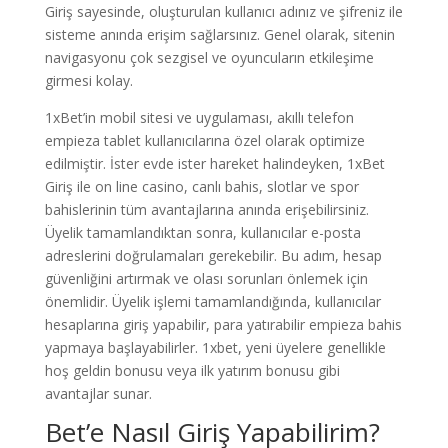
Giriş sayesinde, oluşturulan kullanıcı adınız ve şifreniz ile
sisteme anında erişim sağlarsınız. Genel olarak, sitenin
navigasyonu çok sezgisel ve oyuncuların etkileşime
girmesi kolay.
1xBet’in mobil sitesi ve uygulaması, akıllı telefon
empieza tablet kullanıcılarına özel olarak optimize
edilmiştir. İster evde ister hareket halindeyken, 1xBet
Giriş ile on line casino, canlı bahis, slotlar ve spor
bahislerinin tüm avantajlarına anında erişebilirsiniz.
Üyelik tamamlandıktan sonra, kullanıcılar e-posta
adreslerini doğrulamaları gerekebilir. Bu adım, hesap
güvenliğini artırmak ve olası sorunları önlemek için
önemlidir. Üyelik işlemi tamamlandığında, kullanıcılar
hesaplarına giriş yapabilir, para yatırabilir empieza bahis
yapmaya başlayabilirler. 1xbet, yeni üyelere genellikle
hoş geldin bonusu veya ilk yatırım bonusu gibi
avantajlar sunar.
Bet’e Nasıl Giriş Yapabilirim?