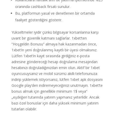
oranında cashback fırsatı sunulur.
Bu, platformun yasal ve denetlenen bir ortamda
faaliyet gösterdiğini gösterir.
Yükseltmeler iyidir çünkü bilgisayar korsanlarına karşı
uvant bir güvenlik katmanı sağlarlar. 1xbet’ten
“Hoşgeldin Bonusu” almaya hak kazanmadan önce,
1xbet’in yeni doğrulanmış kayıtlı bir üyesi olmalısınız.
Lütfen 1xbet’in kayıt sırasında girdiğiniz e-posta
adresine göndereceği hesap doğrulama mesajından
hesabınızı doğruladığınızdan emin olun. Aktif bir 1xbet
oyuncusuysanız ve mobil sürümü akıllı telefonunuza
indirip yüklemek istiyorsanız, lütfen 1xbet apk dosyasını
Google play’den indiremeyeceğinizi unutmayın. 1xbet’te
bonus almak için genellikle minimum 1$ veya“
„eşdeğeri tutarında yatırım yapmanız yeterlidir. Ancak
bazı özel bonuslar için daha yüksek minimum yatırım
tutarları olabilir.