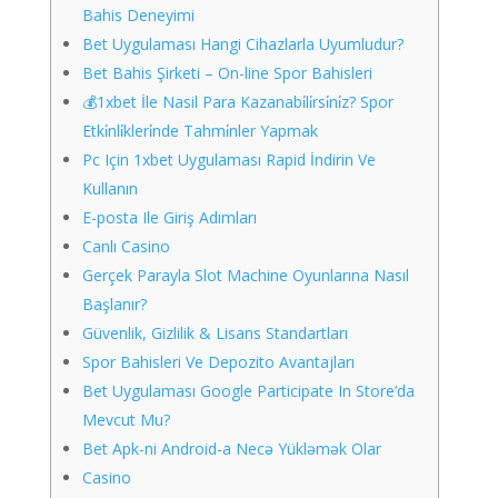
Bahis Deneyimi
Bet Uygulaması Hangi Cihazlarla Uyumludur?
Bet Bahis Şirketi – On-line Spor Bahisleri
💰1xbet İle Nasil Para Kazanabi̇li̇rsi̇ni̇z? Spor
Etki̇nli̇kleri̇nde Tahmi̇nler Yapmak
Pc Için 1xbet Uygulaması Rapid İndirin Ve
Kullanın
E-posta Ile Giriş Adımları
Canlı Casino
Gerçek Parayla Slot Machine Oyunlarına Nasıl
Başlanır?
Güvenlik, Gizlilik & Lisans Standartları
Spor Bahisleri Ve Depozito Avantajları
Bet Uygulaması Google Participate In Store’da
Mevcut Mu?
Bet Apk-ni Android-a Necə Yükləmək Olar
Casino