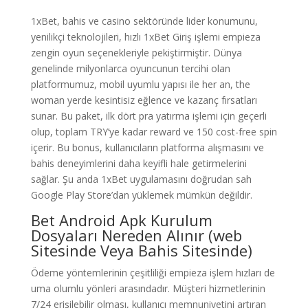
1xBet, bahis ve casino sektöründe lider konumunu,
yenilikçi teknolojileri, hızlı 1xBet Giriş işlemi empieza
zengin oyun seçenekleriyle pekiştirmiştir. Dünya
genelinde milyonlarca oyuncunun tercihi olan
platformumuz, mobil uyumlu yapısı ile her an, the
woman yerde kesintisiz eğlence ve kazanç fırsatları
sunar. Bu paket, ilk dört pra yatırma işlemi için geçerli
olup, toplam TRY’ye kadar reward ve 150 cost-free spin
içerir. Bu bonus, kullanıcıların platforma alışmasını ve
bahis deneyimlerini daha keyifli hale getirmelerini
sağlar. Şu anda 1xBet uygulamasını doğrudan sah
Google Play Store’dan yüklemek mümkün değildir.
Bet Android Apk Kurulum
Dosyaları Nereden Alınır (web
Sitesinde Veya Bahis Sitesinde)
Ödeme yöntemlerinin çeşitliliği empieza işlem hızları de
uma olumlu yönleri arasındadır. Müşteri hizmetlerinin
7/24 erişilebilir olması, kullanıcı memnuniyetini artıran