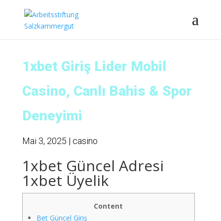
1xbet Giriş Lider Mobil
Casino, Canlı Bahis & Spor
Deneyimi
Mai 3, 2025
|
casino
1xbet Güncel Adresi
1xbet Üyelik
Content
Bet Güncel Giriş