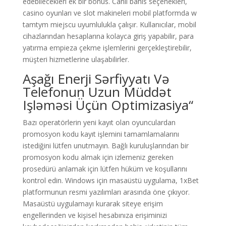
edebilecekleri ek bir bonus. Canlı bahis seçenekleri,
casino oyunları ve slot makineleri mobil platformda w
tamtym miejscu uyumlulukla çalışır. Kullanıcılar, mobil
cihazlarından hesaplarına kolayca giriş yapabilir, para
yatırma empieza çekme işlemlerini gerçekleştirebilir,
müşteri hizmetlerine ulaşabilirler.
Aşağı Enerji Sərfiyyatı Və
Telefonun Uzun Müddət
Işləməsi Üçün Optimizasiya“
Bazı operatörlerin yeni kayıt olan oyunculardan
promosyon kodu kayıt işlemini tamamlamalarını
istediğini lütfen unutmayın. Bağlı kuruluşlarından bir
promosyon kodu almak için izlemeniz gereken
prosedürü anlamak için lütfen hüküm ve koşullarını
kontrol edin. Windows için masaüstü uygulama, 1xBet
platformunun resmi yazılımları arasında öne çıkıyor.
Masaüstü uygulamayı kurarak siteye erişim
engellerinden ve kişisel hesabınıza erişiminizi