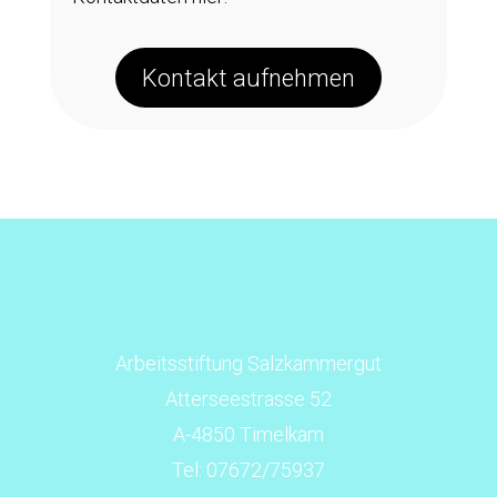
Kontakt aufnehmen
Arbeitsstiftung Salzkammergut
Atterseestrasse 52
A-4850 Timelkam
Tel: 07672/75937