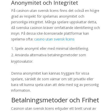
Anonymitet och Integritet
På casinon utan svensk licens finns det också en högre
grad av respekt för spelarnas anonymitet och
personliga integritet. Många spelare uppskattar detta,
då svenska casinon kräver omfattande identifiering och
insyn. På dessa icke-licensierade plattformar kan
spelarna ofta:
casino utan svensk licens
Spele anonymt eller med minimal identifiering.
Använda alternativa betalningsmetoder som
kryptovalutor.
Denna anonymitet kan kännas tryggare för vissa
spelare, särskilt de som värnar om sitt privatliv eller
bara vill kunna spela utan att dela med sig av personlig
information.
Betalningsmetoder och Frihet
Casinon utan svensk licens erbjuder ett brett urval av