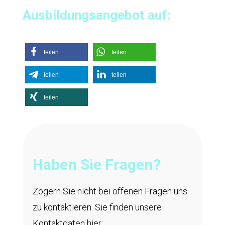
Ausbildungsangebot auf:
teilen
teilen
teilen
teilen
teilen
Haben Sie Fragen?
Zögern Sie nicht bei offenen Fragen uns
zu kontaktieren. Sie finden unsere
Kontaktdaten hier: