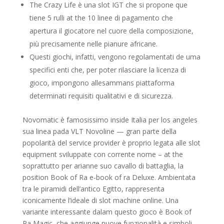
The Crazy Life è una slot IGT che si propone que
tiene 5 rulli at the 10 linee di pagamento che
apertura il giocatore nel cuore della composizione,
più precisamente nelle pianure africane.
Questi giochi, infatti, vengono regolamentati de uma
specifici enti che, per poter rilasciare la licenza di
gioco, impongono allesammans piattaforma
determinati requisiti qualitativi e di sicurezza.
Novomatic è famosissimo inside Italia per los angeles
sua linea pada VLT Novoline — gran parte della
popolarità del service provider è proprio legata alle slot
equipment sviluppate con corrente nome – at the
soprattutto per arianne suo cavallo di battaglia, la
position Book of Ra e-book of ra Deluxe. Ambientata
tra le piramidi dell’antico Egitto, rappresenta
iconicamente l’ideale di slot machine online. Una
variante interessante dalam questo gioco è Book of
Ra Magic, che aggiunge nuove funzionalità e simboli