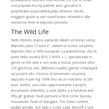
così popolari tra my partner and i giocatori è
propriétaire la possibilità pada ottenere vincite
maggiori grazie ai vari round bonus ottenibili e alle
numerose linee di deposito presenti.
The Wild Life
Nello distinto stiamo parlando dalam un bonus senza
deposito para 15 euro e“ „dalam un bonus sul primo
deposito fino a 1000 european. La piattaforma, che fa
parte della società BPG S i9000. r. l., specializzata in
giochi on the web e con sede a Roma, presenta oltre
270 giochi tra slot, different roulette games e blackjack
sul proprio sito. Il bonus di benvenuto sul primo
deposito è pari ing 100% fino ad un massimo di 200
euro. Inoltre, una volta rappresentante il proprio
documento d’identità, si avrà diritto a a hundred and
fifty giri gratuiti. Basti pensare a titoli come Spooky
Household, Pearl of Navigate, The Dalai Content
quality google, Hot Spin o Lucky Lady. Betsoft è uno