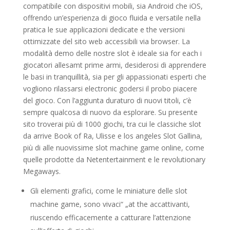
compatibile con dispositivi mobili, sia Android che iOS,
offrendo un’esperienza di gioco fluida e versatile nella
pratica le sue applicazioni dedicate e the versioni
ottimizzate del sito web accessibili via browser. La
modalità demo delle nostre slot è ideale sia for each i
giocatori allesamt prime armi, desiderosi di apprendere
le basi in tranquillità, sia per gli appassionati esperti che
vogliono rilassarsi electronic godersi il probo piacere
del gioco. Con l’aggiunta duraturo di nuovi titoli, c’è
sempre qualcosa di nuovo da esplorare. Su presente
sito troverai più di 1000 giochi, tra cui le classiche slot
da arrive Book of Ra, Ulisse e los angeles Slot Gallina,
più di alle nuovissime slot machine game online, come
quelle prodotte da Netentertainment e le revolutionary
Megaways.
Gli elementi grafici, come le miniature delle slot
machine game, sono vivaci“ „at the accattivanti,
riuscendo efficacemente a catturare l’attenzione