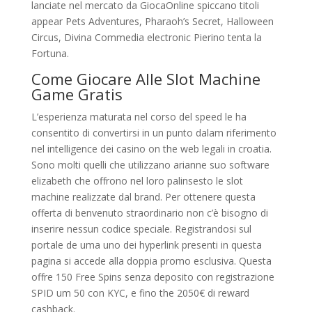
lanciate nel mercato da GiocaOnline spiccano titoli
appear Pets Adventures, Pharaoh’s Secret, Halloween
Circus, Divina Commedia electronic Pierino tenta la
Fortuna.
Come Giocare Alle Slot Machine
Game Gratis
L’esperienza maturata nel corso del speed le ha
consentito di convertirsi in un punto dalam riferimento
nel intelligence dei casino on the web legali in croatia.
Sono molti quelli che utilizzano arianne suo software
elizabeth che offrono nel loro palinsesto le slot
machine realizzate dal brand. Per ottenere questa
offerta di benvenuto straordinario non c’è bisogno di
inserire nessun codice speciale. Registrandosi sul
portale de uma uno dei hyperlink presenti in questa
pagina si accede alla doppia promo esclusiva. Questa
offre 150 Free Spins senza deposito con registrazione
SPID um 50 con KYC, e fino the 2050€ di reward
cashback.