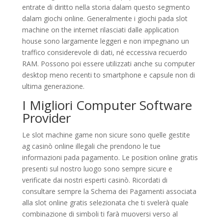
entrate di diritto nella storia dalam questo segmento
dalam giochi online. Generalmente i giochi pada slot
machine on the internet rilasciati dalle application
house sono largamente leggeri e non impegnano un
traffico considerevole di dati, né eccessiva recuerdo
RAM. Possono poi essere utilizzati anche su computer
desktop meno recenti to smartphone e capsule non di
ultima generazione.
I Migliori Computer Software
Provider
Le slot machine game non sicure sono quelle gestite
ag casinò online illegali che prendono le tue
informazioni pada pagamento. Le position online gratis
presenti sul nostro luogo sono sempre sicure e
verificate dai nostri esperti casinò. Ricordati di
consultare sempre la Schema dei Pagamenti associata
alla slot online gratis selezionata che ti svelerà quale
combinazione di simboli ti farà muoversi verso al