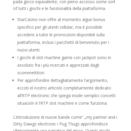
pada gioco equivalente, con pieno accesso some sort
of tutti i giochi e le funzionalità della piattaforma.
StarCasino non offre al momento algun bonus
specifico per gli utenti cellular, ma è possibile
accedere a tutte le promozioni disponibili sulla
piattaforma, inclusi i pacchetti di benvenuto per i
nuovi utenti.
I giochi di slot machine game con jackpot sono in
assoluto fra i più ricercati e apprezzati dagli
scommettitori.
Per approfondire dettagliatamente l’argomento,
eccoti el nostro articolo completamente dedicato
all’RTP electronic che spiega inside semplici concetti
situación è l’RTP slot machine e come funziona.
L’introduzione di nuove bande come“ „my partner and i
Dirty Dawgs electronic i Pug Thugs approfondisce
ulteriormente una narrativa del gioco. Questi giochi