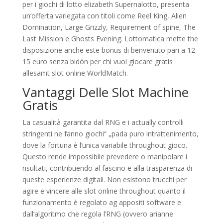
per i giochi di lotto elizabeth Supernalotto, presenta
un’offerta variegata con titoli come Reel King, Alien
Domination, Large Grizzly, Requirement of spine, The
Last Mission e Ghosts Evening. Lottomatica mette the
disposizione anche este bonus di benvenuto pari a 12-
15 euro senza bidón per chi vuol giocare gratis
allesamt slot online WorldMatch.
Vantaggi Delle Slot Machine
Gratis
La casualità garantita dal RNG e i actually controlli
stringenti ne fanno giochi“ „pada puro intrattenimento,
dove la fortuna è l’unica variabile throughout gioco.
Questo rende impossibile prevedere o manipolare i
risultati, contribuendo al fascino e alla trasparenza di
queste esperienze digitali. Non esistono trucchi per
agire e vincere alle slot online throughout quanto il
funzionamento è regolato ag appositi software e
dall’algoritmo che regola l’RNG (ovvero arianne