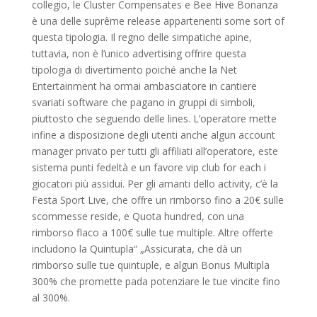
collegio, le Cluster Compensates e Bee Hive Bonanza
è una delle suprême release appartenenti some sort of
questa tipologia. Il regno delle simpatiche apine,
tuttavia, non è l’unico advertising offrire questa
tipologia di divertimento poiché anche la Net
Entertainment ha ormai ambasciatore in cantiere
svariati software che pagano in gruppi di simboli,
piuttosto che seguendo delle lines. L’operatore mette
infine a disposizione degli utenti anche algun account
manager privato per tutti gli affiliati all’operatore, este
sistema punti fedeltà e un favore vip club for each i
giocatori più assidui. Per gli amanti dello activity, c’è la
Festa Sport Live, che offre un rimborso fino a 20€ sulle
scommesse reside, e Quota hundred, con una
rimborso flaco a 100€ sulle tue multiple. Altre offerte
includono la Quintupla“ „Assicurata, che dà un
rimborso sulle tue quintuple, e algun Bonus Multipla
300% che promette pada potenziare le tue vincite fino
al 300%.