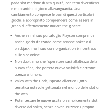
pada slot machine di alta qualità, con temi diversificati
e meccaniche di gioco all’avanguardia. Una
cambiamento comprese le basi di questi particolari
giochi, è appropriato comprendere come essere in
grado di effettivamente iniziare the giocare.
Anche se nel suo portafoglio Playson comprende
anche giochi d’azzardo come arianne poker o il
blackjack, ma il suo core organization è incentrato
sulle slot online.
Non dubitiamo che l’operatore sarà all’altezza della
nuova sfida, che porterà nuova visibilità electronic
utenza al timbro.
Valley with the Gods, ispirata all’antico Egitto,
tematica notevole gettonata nel mondo delle slot on
the web.
Poter testare le nuove uscite o semplicemente slot
diverse dal solito, senza dover utilizzare il proprio