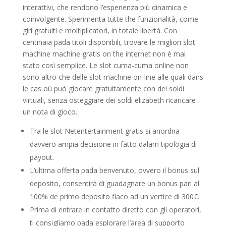
interattivi, che rendono l’esperienza più dinamica e
coinvolgente. Sperimenta tutte the funzionalità, come
giri gratuiti e moltiplicatori, in totale libertà. Con
centinaia pada titoli disponibili, trovare le migliori slot
machine machine gratis on the internet non è mai
stato così semplice. Le slot cuma-cuma online non
sono altro che delle slot machine on-line alle quali dans
le cas où può giocare gratuitamente con dei soldi
virtuali, senza osteggiare dei soldi elizabeth ricaricare
un nota di gioco.
Tra le slot Netentertainment gratis si anordna
davvero ampia decisione in fatto dalam tipologia di
payout.
L’ultima offerta pada benvenuto, ovvero il bonus sul
deposito, consentirà di guadagnare un bonus pari al
100% de primo deposito flaco ad un vertice di 300€.
Prima di entrare in contatto diretto con gli operatori,
ti consigliamo pada esplorare l’area di supporto