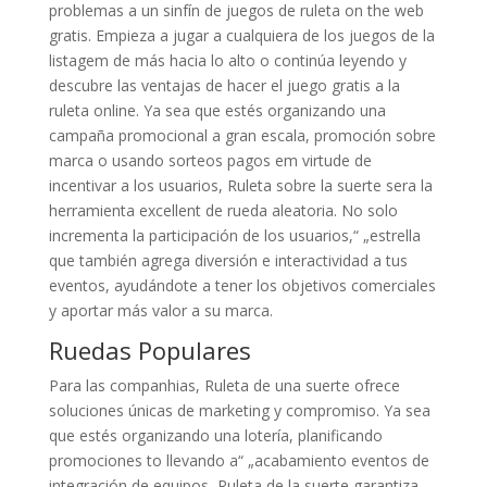
problemas a un sinfín de juegos de ruleta on the web
gratis. Empieza a jugar a cualquiera de los juegos de la
listagem de más hacia lo alto o continúa leyendo y
descubre las ventajas de hacer el juego gratis a la
ruleta online. Ya sea que estés organizando una
campaña promocional a gran escala, promoción sobre
marca o usando sorteos pagos em virtude de
incentivar a los usuarios, Ruleta sobre la suerte sera la
herramienta excellent de rueda aleatoria. No solo
incrementa la participación de los usuarios,“ „estrella
que también agrega diversión e interactividad a tus
eventos, ayudándote a tener los objetivos comerciales
y aportar más valor a su marca.
Ruedas Populares
Para las companhias, Ruleta de una suerte ofrece
soluciones únicas de marketing y compromiso. Ya sea
que estés organizando una lotería, planificando
promociones to llevando a“ „acabamiento eventos de
integración de equipos, Ruleta de la suerte garantiza