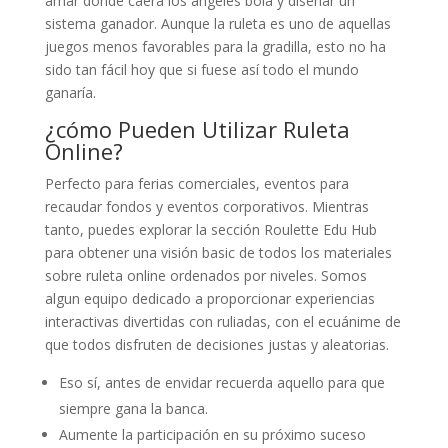
amar dónde caerá los angeles bola y diseñar un
sistema ganador. Aunque la ruleta es uno de aquellas
juegos menos favorables para la gradilla, esto no ha
sido tan fácil hoy que si fuese así todo el mundo
ganaría.
¿cómo Pueden Utilizar Ruleta
Online?
Perfecto para ferias comerciales, eventos para
recaudar fondos y eventos corporativos. Mientras
tanto, puedes explorar la sección Roulette Edu Hub
para obtener una visión basic de todos los materiales
sobre ruleta online ordenados por niveles. Somos
algun equipo dedicado a proporcionar experiencias
interactivas divertidas con ruliadas, con el ecuánime de
que todos disfruten de decisiones justas y aleatorias.
Eso sí, antes de envidar recuerda aquello para que
siempre gana la banca.
Aumente la participación en su próximo suceso