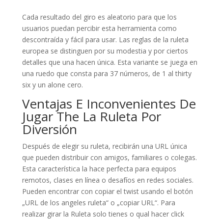
Cada resultado del giro es aleatorio para que los
usuarios puedan percibir esta herramienta como
descontraída y fácil para usar. Las reglas de la ruleta
europea se distinguen por su modestia y por ciertos
detalles que una hacen única. Esta variante se juega en
una ruedo que consta para 37 números, de 1 al thirty
six y un alone cero.
Ventajas E Inconvenientes De
Jugar The La Ruleta Por
Diversión
Después de elegir su ruleta, recibirán una URL única
que pueden distribuir con amigos, familiares o colegas.
Esta característica la hace perfecta para equipos
remotos, clases en línea o desafíos en redes sociales.
Pueden encontrar con copiar el twist usando el botón
„URL de los angeles ruleta“ o „copiar URL“. Para
realizar girar la Ruleta solo tienes o qual hacer click