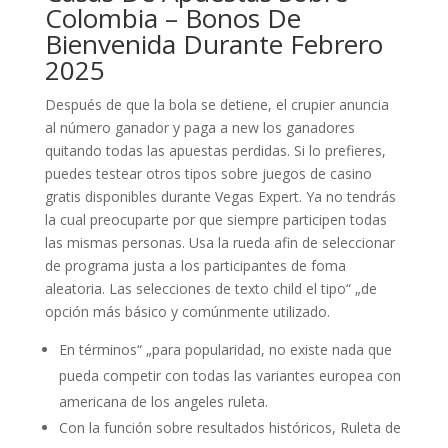
Colombia – Bonos De
Bienvenida Durante Febrero
2025
Después de que la bola se detiene, el crupier anuncia
al número ganador y paga a new los ganadores
quitando todas las apuestas perdidas. Si lo prefieres,
puedes testear otros tipos sobre juegos de casino
gratis disponibles durante Vegas Expert. Ya no tendrás
la cual preocuparte por que siempre participen todas
las mismas personas. Usa la rueda afin de seleccionar
de programa justa a los participantes de foma
aleatoria. Las selecciones de texto child el tipo“ „de
opción más básico y comúnmente utilizado.
En términos“ „para popularidad, no existe nada que
pueda competir con todas las variantes europea con
americana de los angeles ruleta.
Con la función sobre resultados históricos, Ruleta de