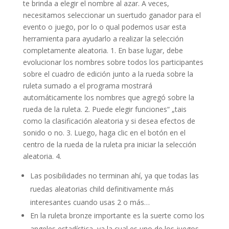
te brinda a elegir el nombre al azar. A veces,
necesitamos seleccionar un suertudo ganador para el
evento o juego, por lo o qual podemos usar esta
herramienta para ayudarlo a realizar la selección
completamente aleatoria. 1. En base lugar, debe
evolucionar los nombres sobre todos los participantes
sobre el cuadro de edición junto a la rueda sobre la
ruleta sumado a el programa mostrará
automáticamente los nombres que agregó sobre la
rueda de la ruleta. 2. Puede elegir funciones“ „tais
como la clasificación aleatoria y si desea efectos de
sonido o no. 3. Luego, haga clic en el botón en el
centro de la rueda de la ruleta pra iniciar la selección
aleatoria. 4.
Las posibilidades no terminan ahí, ya que todas las
ruedas aleatorias child definitivamente más
interesantes cuando usas 2 o más…
En la ruleta bronze importante es la suerte como los
angeles estadística, ya la cual es uno de los juegos