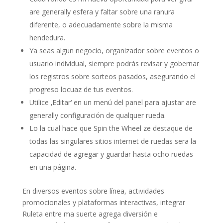
are generally esfera y faltar sobre una ranura
diferente, o adecuadamente sobre la misma
hendedura.
Ya seas algun negocio, organizador sobre eventos o
usuario individual, siempre podrás revisar y gobernar
los registros sobre sorteos pasados, asegurando el
progreso locuaz de tus eventos.
Utilice ‚Editar‘ en un menú del panel para ajustar are
generally configuración de qualquer rueda.
Lo la cual hace que Spin the Wheel ze destaque de
todas las singulares sitios internet de ruedas sera la
capacidad de agregar y guardar hasta ocho ruedas
en una página.
En diversos eventos sobre línea, actividades
promocionales y plataformas interactivas, integrar
Ruleta entre ma suerte agrega diversión e