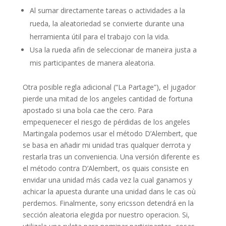
Al sumar directamente tareas o actividades a la
rueda, la aleatoriedad se convierte durante una
herramienta útil para el trabajo con la vida.
Usa la rueda afin de seleccionar de maneira justa a
mis participantes de manera aleatoria.
Otra posible regla adicional (“La Partage”), el jugador
pierde una mitad de los angeles cantidad de fortuna
apostado si una bola cae the cero. Para
empequenecer el riesgo de pérdidas de los angeles
Martingala podemos usar el método D’Alembert, que
se basa en añadir mi unidad tras qualquer derrota y
restarla tras un conveniencia. Una versión diferente es
el método contra D’Alembert, os quais consiste en
envidar una unidad más cada vez la cual ganamos y
achicar la apuesta durante una unidad dans le cas où
perdemos. Finalmente, sony ericsson detendrá en la
sección aleatoria elegida por nuestro operacion. Si,