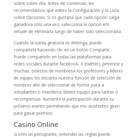
sobre sobre ella. Antes de comenzar, les
recomendamos que edites la Configuración y la Lista
sobre Opciones. Si os gustaria que cada opción salga
ganadora sólo una vez, selecciona la opcion em
virtude de eliminarla luego de haber sido seleccionada.
Cuando la rueda giratoria se detenga, puede
compartirla haciendo clic en un botón Compartir.
Puede compartirlo en todas las plataformas para
redes sociales durante facebook, X (twitter), pinterest y
muchas. Selector de nombresA los profesores y líderes
de equipo les encanta nuestra función de selección de
nombres afin de seleccionar de forma justa a
estudiantes o miembros delete equipo para tareas o
recompensas. Aumente la participación durante su
próximo evento permitiendo que mis asistentes giren
para ganar premios.
Casino Online
Si eres un principiante, entender las reglas puede