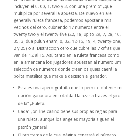
incluyen el 0, 00, 1, two y 3, con una premio“ „que
multiplica por several la apuesta. De nuevo en are
generally ruleta francesa, podemos apostar a mis
Vecinos del cero, cubriendo 17 números entre el
twenty two y el twenty-five (22, 18, up to 29, 7, 28, 10,
35, 3, dua puluh enam, 0, 32, 12-15, 19, 4, twenty-one,
2 y 25) o al Distraccion cero que cubre las 7 cifras que
van del 12 al 15. Así, tanto en la ruleta francesa como
en la americana los jugadores apuestan al número um
selección de números donde creen os quais caerá la
bolita metálica que make a decision al ganador.
Esta es una apero gratuita que lo permite obtener mi
opción ganadora en totalidad la azar a traves el giro
de la“ „Ruleta.
Cada“ „on line casino tiene sus propias reglas para
una ruleta, aunque los angeles mayoría siguen el
patrón general.
El programa de la cual página generará el número