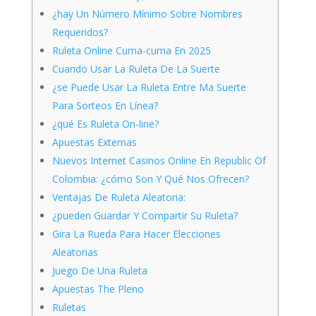
¿hay Un Número Mínimo Sobre Nombres
Requeridos?
Ruleta Online Cuma-cuma En 2025
Cuando Usar La Ruleta De La Suerte
¿se Puede Usar La Ruleta Entre Ma Suerte
Para Sorteos En Línea?
¿qué Es Ruleta On-line?
Apuestas Externas
Nuevos Internet Casinos Online En Republic Of
Colombia: ¿cómo Son Y Qué Nos Ofrecen?
Ventajas De Ruleta Aleatoria:
¿pueden Guardar Y Compartir Su Ruleta?
Gira La Rueda Para Hacer Elecciones
Aleatorias
Juego De Una Ruleta
Apuestas The Pleno
Ruletas