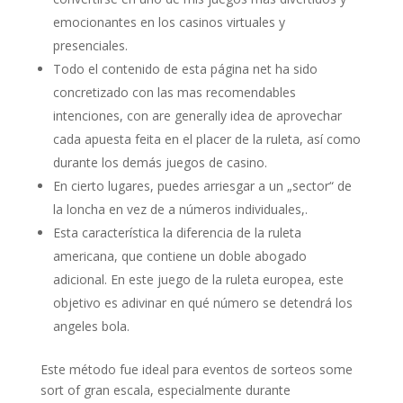
emocionantes en los casinos virtuales y
presenciales.
Todo el contenido de esta página net ha sido
concretizado con las mas recomendables
intenciones, con are generally idea de aprovechar
cada apuesta feita en el placer de la ruleta, así como
durante los demás juegos de casino.
En cierto lugares, puedes arriesgar a un „sector“ de
la loncha en vez de a números individuales,.
Esta característica la diferencia de la ruleta
americana, que contiene un doble abogado
adicional. En este juego de la ruleta europea, este
objetivo es adivinar en qué número se detendrá los
angeles bola.
Este método fue ideal para eventos de sorteos some
sort of gran escala, especialmente durante