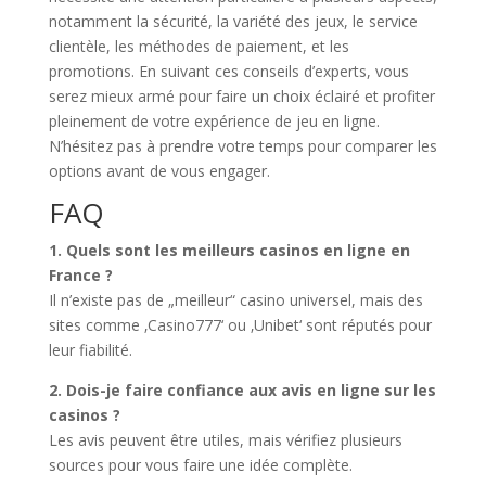
notamment la sécurité, la variété des jeux, le service
clientèle, les méthodes de paiement, et les
promotions. En suivant ces conseils d’experts, vous
serez mieux armé pour faire un choix éclairé et profiter
pleinement de votre expérience de jeu en ligne.
N’hésitez pas à prendre votre temps pour comparer les
options avant de vous engager.
FAQ
1. Quels sont les meilleurs casinos en ligne en
France ?
Il n’existe pas de „meilleur“ casino universel, mais des
sites comme ‚Casino777‘ ou ‚Unibet‘ sont réputés pour
leur fiabilité.
2. Dois-je faire confiance aux avis en ligne sur les
casinos ?
Les avis peuvent être utiles, mais vérifiez plusieurs
sources pour vous faire une idée complète.