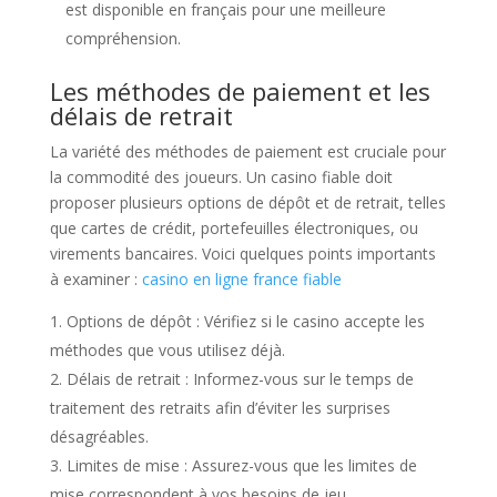
est disponible en français pour une meilleure
compréhension.
Les méthodes de paiement et les
délais de retrait
La variété des méthodes de paiement est cruciale pour
la commodité des joueurs. Un casino fiable doit
proposer plusieurs options de dépôt et de retrait, telles
que cartes de crédit, portefeuilles électroniques, ou
virements bancaires. Voici quelques points importants
à examiner :
casino en ligne france fiable
Options de dépôt : Vérifiez si le casino accepte les
méthodes que vous utilisez déjà.
Délais de retrait : Informez-vous sur le temps de
traitement des retraits afin d’éviter les surprises
désagréables.
Limites de mise : Assurez-vous que les limites de
mise correspondent à vos besoins de jeu.