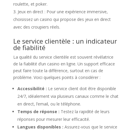
roulette, et poker.
Jeux en direct : Pour une expérience immersive,
choisissez un casino qui propose des jeux en direct
avec des croupiers réels.
Le service clientèle : un indicateur
de fiabilité
La qualité du service clientèle est souvent révélatrice
de la fiabilité d’un casino en ligne. Un support efficace
peut faire toute la différence, surtout en cas de
problème. Voici quelques points à considérer :
Accessibilité :
Le service client doit être disponible
24/7, idéalement via plusieurs canaux comme le chat
en direct, l’email, ou le téléphone.
Temps de réponse :
Testez la rapidité de leurs
réponses pour mesurer leur efficacité.
Langues disponibles :
Assurez-vous que le service