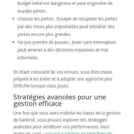
budget initial est dangereux et peut engendrer de
lourdes pertes.
Chasser les pertes : Essayer de récupérer les pertes
par des mises plus importantes peut entraîner des
pertes encore plus grandes.
Ne pas prendre de pauses : Jouer sans interruption
peut amener à des décisions impulsives et mal
informées.
En étant conscient de ces erreurs, vous êtes mieux
préparé à les éviter et à adopter une approche plus
réfléchie lorsque vous jouez.
Stratégies avancées pour une
gestion efficace
Une fois que vous avez maîtrisé les bases de la gestion
de bankroll, vous pouvez explorer des stratégies
avancées pour améliorer vos performances. Voici
quelques-unes :
nouveaux casinos en ligne francais