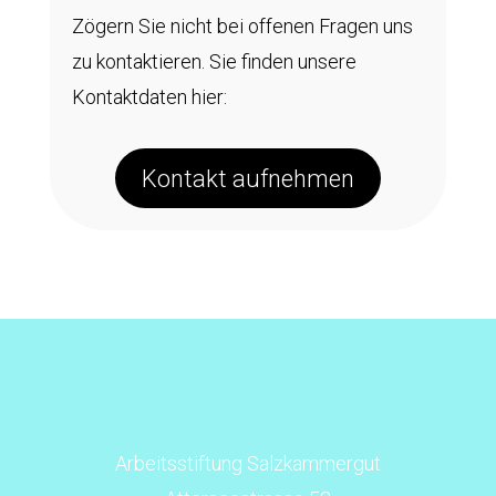
Zögern Sie nicht bei offenen Fragen uns
zu kontaktieren. Sie finden unsere
Kontaktdaten hier:
Kontakt aufnehmen
Arbeitsstiftung Salzkammergut