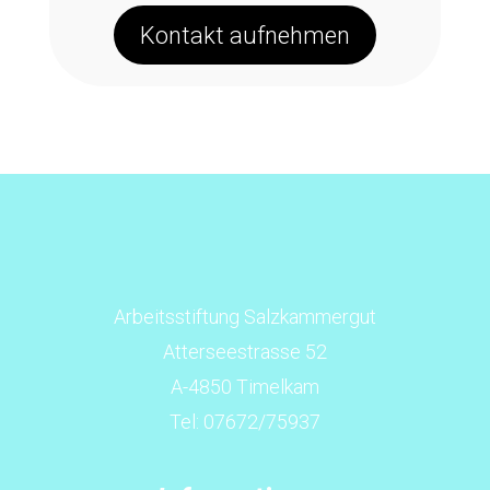
Kontakt aufnehmen
Arbeitsstiftung Salzkammergut
Atterseestrasse 52
A-4850 Timelkam
Tel: 07672/75937