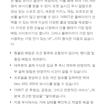
는 웰컴 보너스 옵션이 제공되며, 이를 통해 최대 130, 000
원의 보너스를 받을 수 있다. 또한 실시간 푸시 알림으로
관심 있는 스포츠 경기, 새로운 카지노 게임, 프로모션 정
보를 놓치지 않고 받아볼 수 있다. 1XBET은 플레이어가 선
택할 수 있는 50개 이상의 다양한 출금 방법을 제공합니
다. 이것은 또한 오늘날 시장에서 인출 형태가 가장 많은
베팅 사이트이기도 합니다. 그러나 플레이어가 가장 많이
사용하는 가장 인기 있는 네“ „가지 형식은 다음과 같습니
다.
환불된 베팅은 조건 충족에 포함되지 않으며, 핸디캡 및
총점 베팅도 제외된다.
대부분의 결제 수단은 입금 후 즉시 계좌에 반영되며, 일
부 결제 방법은 반영까지 시간이 걸릴 수 있습니다.
프로필을 완성하고 모든 개인 정보를 입력하면 최대
two, 650, 000의 보너스를 받을 수 있습니다.
1XBET 은 투명성, 공정성, 그리고 전문적인 서비스“ „덕
분에 견고한 명성을” “쌓아왔습니다.
지원 부서에서는 거래 상태를 확인하고 적절한 해결 방