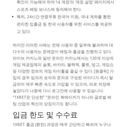
확인이 가능해야 하며 ‘내 계정’의 ‘계정 설정’ 페이지에서
스포츠 베팅 보너스에 동의해야 한다.
특히, 24시간 연중무휴 한국어 지원, 국내 계좌를 통한
편리한 입출금 등 한국 사용자를 위한 서비스를 제공하
고 있다.
하지만 이러한 사례는 전체 사용자 중 일부에 불과하며 대
다수의 사용자는 문제없이 베팅과 출금을 진행하고 있다.
라이브 카지노와 일반 온라인 카지노에서는 120개 이상의
게임 제공업체의 슬롯, 바카라, 블랙잭, 룰렛, 빙고, 게임쇼
등 다양한 장르의 게임 타이틀을 즐길 수 있다. [원클릭] 가
입의 경우 임의의 숫자와 문자로 구성된 아이디가 즉시 발
급되어 매우 빠른 속도로 가입할 수 있으며, 따로 저장해
놓았다가 나중에 다시 로그인에 사용할 수 있습니다.
“1XBET은 단순한” “온라인 북메이커가 아니라 글로벌 베
팅 산업의 혁신의 상징이기도 합니다.
입금 한도 및 수수료
1XBET 출금 (환전) 과정은 매우 간단하고 빠르며 누구나