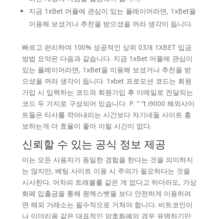
지금 1xBet 어플에 관심이 있는 플레이어라면, 1xBet을
이용해 보셨거나 추천을 받으셨을 꺼라 생각이 듭니다.
빠르고 편리하며 100% 성공적인 상위 03개 1XBET 입금
방법 요약은 다음과 같습니다. 지금 1xBet 어플에 관심이
있는 플레이어라면, 1xBet을 이용해 보셨거나 추천을 받
으셨을 꺼라 생각이 듭니다. 1xbet 프로모션 코드는 회원
가입 시 입력하는 코드와 회원가입 후 이메일로 전달되는
코드 두 가지로 구성되어 있습니다. P. ” “t i9000 해외사이
트들은 타사를 깍아내리는 시간보다 자기네들 사이트 홍
보하는게 더 효율이 좋아 이럴 시간이 없다.
신뢰할 수 있는 공식 정보 제공
이는 모든 사용자가 동일한 경험을 한다는 것을 의미하지
는 않지만, 베팅 사이트 이용 시 주의가 필요하다는 것을
시사한다. 어차피 트래블룰 같은 게 없다고 하더라도, 가상
화폐 입출금을 통해 원엑스벳을 보다 안전하게 이용하려
면 해외 거래소는 필수적으로 거쳐야 합니다. 비트코인이
나 이더리움 같은 대표적인 암호화폐의 경우 유명하기만