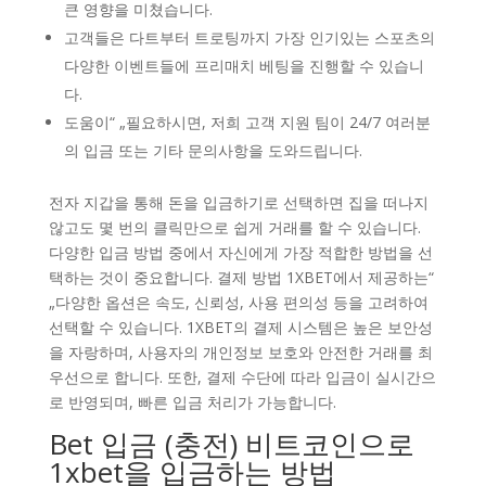
큰 영향을 미쳤습니다.
고객들은 다트부터 트로팅까지 가장 인기있는 스포츠의
다양한 이벤트들에 프리매치 베팅을 진행할 수 있습니
다.
도움이“ „필요하시면, 저희 고객 지원 팀이 24/7 여러분
의 입금 또는 기타 문의사항을 도와드립니다.
전자 지갑을 통해 돈을 입금하기로 선택하면 집을 떠나지
않고도 몇 번의 클릭만으로 쉽게 거래를 할 수 있습니다.
다양한 입금 방법 중에서 자신에게 가장 적합한 방법을 선
택하는 것이 중요합니다. 결제 방법 1XBET에서 제공하는“
„다양한 옵션은 속도, 신뢰성, 사용 편의성 등을 고려하여
선택할 수 있습니다. 1XBET의 결제 시스템은 높은 보안성
을 자랑하며, 사용자의 개인정보 보호와 안전한 거래를 최
우선으로 합니다. 또한, 결제 수단에 따라 입금이 실시간으
로 반영되며, 빠른 입금 처리가 가능합니다.
Bet 입금 (충전) 비트코인으로
1xbet을 입금하는 방법