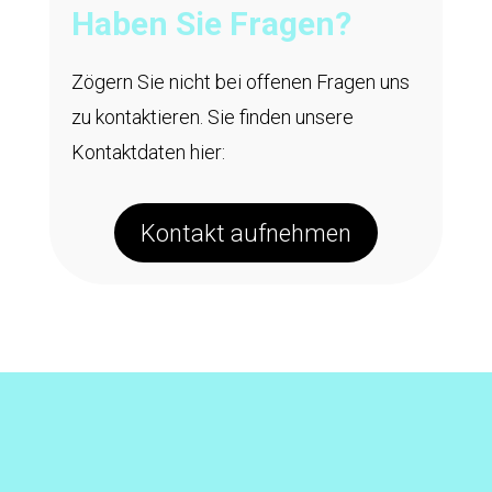
Haben Sie Fragen?
Zögern Sie nicht bei offenen Fragen uns
zu kontaktieren. Sie finden unsere
Kontaktdaten hier:
Kontakt aufnehmen