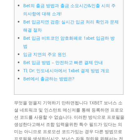
Bet의 출금 방법과 출금 소요시간&인출 시의 주
의사항에 대해 소개!
Bet 입금지연 검증: 실시간 입금 처리 확인과 문제
해결 절차
Bet 입금 비트코인 암호화폐로 1xbet 입금하 방
법
입금 지연의 주요 원인
Bet 입금 방법 – 안전하고 빠른 결제 안내
Tl; Dr: 인도네시아에서 1xbet 결제 방법 개요
Bet에서 출금하는 방법은?
무엇을 얻을지 기억하기 만하면됩니다 1XBET 보너스 소
셜 네트워크 및 인스턴트 메신저를 통해 등록하면 프로모
션 코드를 사용할 수 없습니다. 이러한 방식으로 프로필을
생성한다고해서 조합 입력을위한 특수 필드가 있다는 의
미는 아니므로 프로모션 코드가있는 경우 다른 방법으로
프로필을 생성하십시오. 보너스 자동 적립을 위해서는 전