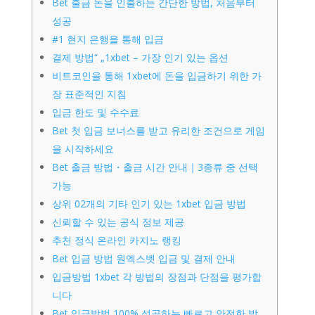
Bet 출금 돈을 인출하는 간단한 방법, 처음부터
성공
#1 현지 은행을 통해 입금
결제 방법“ „1xbet – 가장 인기 있는 옵션
비트코인을 통해 1xbet에 돈을 입금하기 위한 가
장 표준적인 지침
입금 한도 및 수수료
Bet 첫 입금 보너스를 받고 유리한 조건으로 게임
을 시작하세요
Bet 출금 방법・출금 시간 안내｜3종류 중 선택
가능
상위 02개의 기타 인기 있는 1xbet 입금 방법
신뢰할 수 있는 공식 정보 제공
추천 정식 온라인 카지노 랭킹
Bet 입금 방법 원엑스벳 입금 및 결제 안내
입금방법 1xbet 각 방법의 장점과 단점을 평가합
니다
Bet 입금방법 100% 성공하는 빠르고 안전한 방