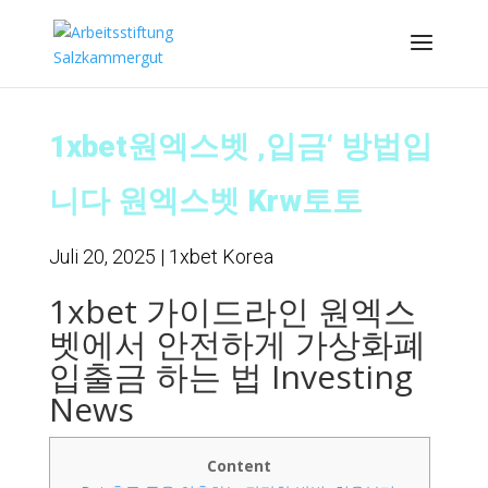
1xbet원엑스벳 ‚입금‘ 방법입
니다 원엑스벳 Krw토토
Juli 20, 2025
|
1xbet Korea
1xbet 가이드라인 원엑스
벳에서 안전하게 가상화폐
입출금 하는 법 Investing
News
Content