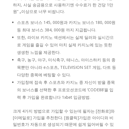
하지, 사실 송금용으로 사용하기엔 수수료가 한 건당 1만
원“ „이상으로 너무 비쌉니다.
스포츠 보너스 145, 000원과 카지노 보너스 180, 000원
등 최대 보너스 384, 000원 까지 지급됩니다.
또한, 라이브 카지노 섹션에서는 실제 딜러와 실시간으
로 게임을 즐길 수 있어 마치 실제 카지노에 있는 듯한
생생한 느낌을 제공한다.
축구, 농구, 야구, 미식축구, 테니스, 아이스하키 등의 종
목뿐만 아니라 e스포츠, TELEVISION SET 게임, 다트 등
다양한 종목에 베팅할 수 있다.
가입창에 접속 후 스포츠와 카지노 중 자신이 받을 종목
의 보너스를 선택한 후 프로모션코드에 ‘CODE88’을 입
력 후 가입을 완료합니다 1xbet 입금방법.
크게 4가지 방법으로 가입할 수 있는데 필자는 [전화로]와
[이메일로] 가입을 추천한다. [원클릭]가입은 아이디와 비
밀번호가 자동으로 생성되기 때문에 쉽게 잃어버릴 수 있