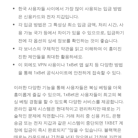
한국 사용자들 사이에서 가장 많이 사용되는 입금 방법
은 신용카드와 전자 지갑입니다.
각 입금 방법은 그 특성상 최소 입금 금액, 처리 시간, 사
용 가능 국가 등에서 차이가 있을 수 있으므로, 입금하기
전에 각 옵션의 상세 정보를 확인하는 것이 좋습니다.
각 보너스의 구체적인 약관을 읽고 이해하여 이 흥미진
진한 제안들을 최대한 활용하세요.
이 외에도 VPN 사용이나 1xBet 앱 설치 등 다양한 방법
을 통해 1xBet 공식사이트에 안전하게 접속할 수 있다.
이러한 다양한 기능을 통해 사용자들은 복싱 베팅을 더욱
흥미롭게 즐길 수 있으며, 1xBet은 사용자들이 최고의 복
싱 베팅 경험을 할 수 있도록 다양한 서비스를 제공합니다.
온라인 결제 시스템은 현대적이고 편리하지만 때로는 기
술적인 문제에 직면합니다. 거래 처리 중 신용 카드, 은행
송금 또는 전자 지갑과 같은 시스템이 중단되면 1XBET 계
정에 입금이 즉시 완료되지” “않을 수 있습니다. 블랙잭은
때로는 라운드에서 21점을 넘지 않으면서 21점에 가깝게