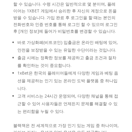
할 수 있습니다. 수령 시간은 일반적으로 몇 분이며, 플레
이어는 1XBET 게임에서 승리한 후 자신의 계정으로 돈을
받을 수 있습니다. 가입 완료 후 로그인을 할 때는 본인의
전화번호와 인증 번호를 통해 로그인 할 수 있으며 로그인
후 [개인 정보]에 들어가 비밀번호를 변경할 수 있습니다.
바로 가상화폐(비트코인) 입출금은 온라인 배팅에 있어,
안전을 보장받을 수 있는 유일한 수단이라는 것입니다.
출금 시에는 정확한 정보를 제공하고 출금 조건과 절차
를 확인하는 것이 중요합니다.
1xBet은 한국의 플레이어들에게 다양한 게임과 베팅 옵
션을 제공하는 인기 있는 온라인 도박 플랫폼 중 하나입
니다.
고객 서비스는 24시간 운영되며, 다양한 채널을 통해 접
근할 수 있어 사용자들은 언제든지 문제를 해결할 수 있
는 편리함을 누릴 수 있다.
블랙잭은 전 세계적으로 가장 인기 있는 게임 중 하나이며,