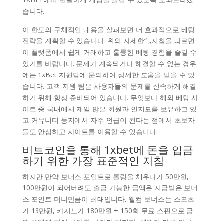
습니다.
이 한도의 구체적인 내용을 살펴보면 더 효과적으로 베팅
전략을 계획할 수 있습니다. 위의 자세한“ „지침을 따르면
이 플랫폼에서 쉽게 거래하고 훌륭한 베팅 경험을 즐길 수
있기를 바랍니다. 문제가 계속되거나 해결할 수 없는 경우
에는 1xBet 지원팀에 문의하여 상세한 도움을 받을 수 있
습니다. 고객 지원 팀은 사용자들의 문제를 신속하게 해결
하기 위해 항상 준비되어 있습니다. 무엇보다 해외 베팅 사
이트 중 국내에서 제일 많은 회원과 인지도를 보유하고 있
고 커뮤니티 등지에서 자주 언급이 된다는 점에서 초보자
들도 안심하고 사이트를 이용할 수 있습니다.
비트코인을 통해 1xbet에 돈을 입금
하기 위한 가장 표준적인 지침
하지만 만약 보너스 포인트로 롤링을 채우다가 50만원,
100만원이 되어버려도 출금 가능한 금액은 지급받은 보너
스 포인트 머니만큼이 최대입니다. 웰컴 보너스는 스포츠
가 13만원, 카지노가 180만원 + 150회 무료 스핀으로 금