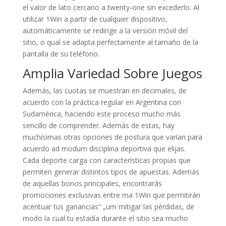
el valor de lato cercano a twenty-one sin excederlo. Al
utilizar 1Win a partir de cualquier dispositivo,
automáticamente se redirige a la versión móvil del
sitio, o qual se adapta perfectamente al tamaño de la
pantalla de su teléfono.
Amplia Variedad Sobre Juegos
Además, las cuotas se muestran en decimales, de
acuerdo con la práctica regular en Argentina con
Sudamérica, haciendo este proceso mucho más
sencillo de comprender. Además de estas, hay
muchísimas otras opciones de postura que varían para
acuerdo ad modum disciplina deportiva que elijas.
Cada deporte carga con características propias que
permiten generar distintos tipos de apuestas. Además
de aquellas bonos principales, encontrarás
promociones exclusivas entre ma 1Win que permitirán
acentuar tus ganancias“ „um mitigar las pérdidas, de
modo la cual tu estadía durante el sitio sea mucho