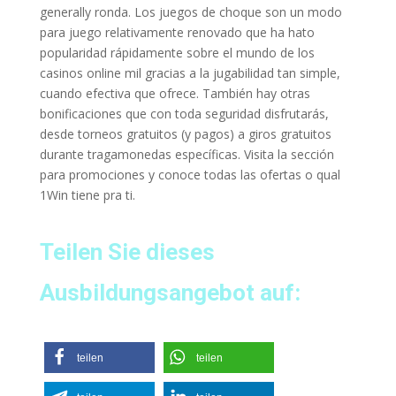
generally ronda. Los juegos de choque son un modo
para juego relativamente renovado que ha hato
popularidad rápidamente sobre el mundo de los
casinos online mil gracias a la jugabilidad tan simple,
cuando efectiva que ofrece. También hay otras
bonificaciones que con toda seguridad disfrutarás,
desde torneos gratuitos (y pagos) a giros gratuitos
durante tragamonedas específicas. Visita la sección
para promociones y conoce todas las ofertas o qual
1Win tiene pra ti.
Teilen Sie dieses
Ausbildungsangebot auf:
teilen
teilen