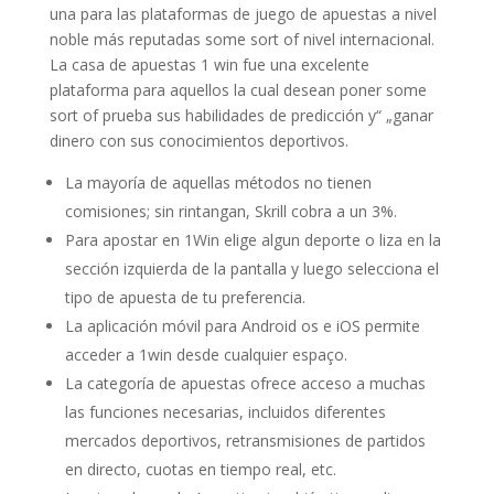
una para las plataformas de juego de apuestas a nivel
noble más reputadas some sort of nivel internacional.
La casa de apuestas 1 win fue una excelente
plataforma para aquellos la cual desean poner some
sort of prueba sus habilidades de predicción y“ „ganar
dinero con sus conocimientos deportivos.
La mayoría de aquellas métodos no tienen
comisiones; sin rintangan, Skrill cobra a un 3%.
Para apostar en 1Win elige algun deporte o liza en la
sección izquierda de la pantalla y luego selecciona el
tipo de apuesta de tu preferencia.
La aplicación móvil para Android os e iOS permite
acceder a 1win desde cualquier espaço.
La categoría de apuestas ofrece acceso a muchas
las funciones necesarias, incluidos diferentes
mercados deportivos, retransmisiones de partidos
en directo, cuotas en tiempo real, etc.