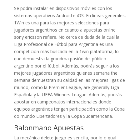
Se podra instalar en dispositivos móviles con los
sistemas operativos Android e iOS. En líneas generales,
1Win es una para las mejores selecciones para
jugadores argentinos en cuanto a apuestas online
sony ericsson refiere. No cerca de duda de la cual la
Liga Profesional de Fútbol para Argentina es una
competición más buscada en la 1win plataforma, lo
que demuestra la grandma pasión del público
argentino por el fútbol. Además, podrás seguir a los
mejores jugadores argentinos quienes semana the
semana demuestran su calidad en las mejores ligas de
mundo, como la Premier League, are generally Liga
Española y la UEFA Winners League. Además, podrás
apostar en campeonatos internacionales donde
equipos argentinos tengan participación como la Copa
do mundo Libertadores y la Copa Sudamericana.
Balonmano Apuestas
La mecánica delete juego es sencilla, por lo o qual