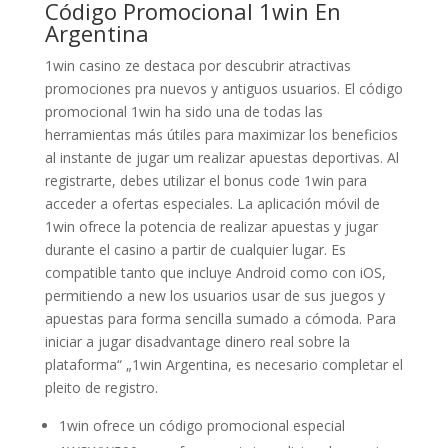
Código Promocional 1win En
Argentina
1win casino ze destaca por descubrir atractivas
promociones pra nuevos y antiguos usuarios. El código
promocional 1win ha sido una de todas las
herramientas más útiles para maximizar los beneficios
al instante de jugar um realizar apuestas deportivas. Al
registrarte, debes utilizar el bonus code 1win para
acceder a ofertas especiales. La aplicación móvil de
1win ofrece la potencia de realizar apuestas y jugar
durante el casino a partir de cualquier lugar. Es
compatible tanto que incluye Android como con iOS,
permitiendo a new los usuarios usar de sus juegos y
apuestas para forma sencilla sumado a cómoda. Para
iniciar a jugar disadvantage dinero real sobre la
plataforma“ „1win Argentina, es necesario completar el
pleito de registro.
1win ofrece un código promocional especial