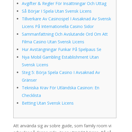
Avgifter & Regler För Insättningar Och Uttag
Så Börjar I Spela Utan Svensk Licens
Tillverkare Av Casinospel I Avsaknad Av Svensk
Licens På Internationella Casino Sidor
Sammanfattning Och Avslutande Ord Om Att
Filma Casino Utan Svensk Licens
Hur Avstängningar Funkar På Spelpaus Se
Nya Mobil Gambling Establishment Utan
Svensk Licens
Steg 5: Börja Spela Casino I Avsaknad Av
Gränser
Tekniska Krav För Utländska Casinon: En
Checklista
Betting Utan Svensk Licens
Att använda sig av sobre guide, som family room vi