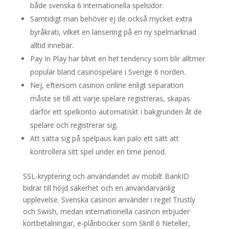
både svenska 6 internationella spelsidor.
Samtidigt man behöver ej de också mycket extra
byråkrati, vilket en lansering på en ny spelmarknad
alltid innebär.
Pay In Play har blivit en het tendency som blir alltmer
populär bland casinospelare i Sverige 6 norden.
Nej, eftersom casinon online enligt separation
måste se till att varje spelare registreras, skapas
därför ett spelkonto automatiskt i bakgrunden åt de
spelare och registrerar sig.
Att sätta sig på spelpaus kan palo ett sätt att
kontrollera sitt spel under en time period.
SSL-kryptering och användandet av mobilt BankID
bidrar till höjd säkerhet och en användarvänlig
upplevelse. Svenska casinon använder i regel Trustly
och Swish, medan internationella casinon erbjuder
kortbetalningar, e-plånböcker som Skrill 6 Neteller,