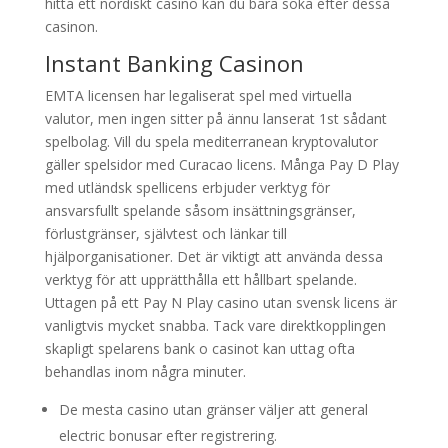
hitta ett nordiskt casino kan du bara söka efter dessa
casinon.
Instant Banking Casinon
EMTA licensen har legaliserat spel med virtuella
valutor, men ingen sitter på ännu lanserat 1st sådant
spelbolag. Vill du spela mediterranean kryptovalutor
gäller spelsidor med Curacao licens. Många Pay D Play
med utländsk spellicens erbjuder verktyg för
ansvarsfullt spelande såsom insättningsgränser,
förlustgränser, självtest och länkar till
hjälporganisationer. Det är viktigt att använda dessa
verktyg för att upprätthålla ett hållbart spelande.
Uttagen på ett Pay N Play casino utan svensk licens är
vanligtvis mycket snabba. Tack vare direktkopplingen
skapligt spelarens bank o casinot kan uttag ofta
behandlas inom några minuter.
De mesta casino utan gränser väljer att general
electric bonusar efter registrering.