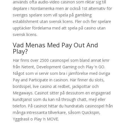
används ofta audio-video casinon som riktar sig till
depilare i Nordamerika men är också 1st alternativ för
sveriges spelare som vill spela på gambling
establishment utan svensk licens. Fler och fler spelare
upptäcker fördelarna med att spela på casino utan
svensk licens.
Vad Menas Med Pay Out And
Play?
Här finns över 2500 casinospel som bland annat kmr
från Netent, Development Gaming och Play ’n GO.
Något som vi servir som bra i jämförelse med övriga
Pay and Participate in casinon. Här finner du slots,
bordsspel, live casino at redbet, jackpottar och
Megaways. Casinot sitter på dessutom en engagerad
kundtjänst som du kan nå through chatt, mejl eller
telefon. På casinot hittar du hundratals casinospel från
många intressanta tillverkare, såsom Quickspin,
Yggdrasil o Play ’n MOVE.