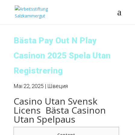
Bästa Pay Out N Play
Casinon 2025 Spela Utan
Registrering
Mai 22, 2025
|
Швеция
Casino Utan Svensk
Licens ️ Bästa Casinon
Utan Spelpaus
Content