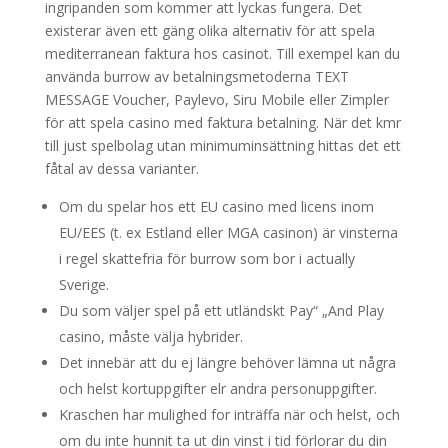
ingripanden som kommer att lyckas fungera. Det
existerar även ett gäng olika alternativ för att spela
mediterranean faktura hos casinot. Till exempel kan du
använda burrow av betalningsmetoderna TEXT
MESSAGE Voucher, Paylevo, Siru Mobile eller Zimpler
för att spela casino med faktura betalning. När det kmr
till just spelbolag utan minimuminsättning hittas det ett
fåtal av dessa varianter.
Om du spelar hos ett EU casino med licens inom
EU/EES (t. ex Estland eller MGA casinon) är vinsterna
i regel skattefria för burrow som bor i actually
Sverige.
Du som väljer spel på ett utländskt Pay“ „And Play
casino, måste välja hybrider.
Det innebär att du ej längre behöver lämna ut några
och helst kortuppgifter elr andra personuppgifter.
Kraschen har mulighed for inträffa när och helst, och
om du inte hunnit ta ut din vinst i tid förlorar du din