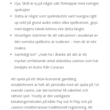
Oja, Skrill är ej på något sätt förknippat med sveriges
spelsajter.
Detta är något som spelindustrin varit tvungna right
up until på grund audio-video olika spellicenser, guys
med dagens teknik behövs inte detta längre.
Visserligen stämmer de att nätcasinon i avsaknad av
den svenska spellicens är osäkrare – men de är inte
osäkra.
Samtidigt bör“ „male ha i åtanke att det är ett
mycket omfattande antal utländska casinon som har
beviljats en licens från Curacao.
Att spela på ett MGA-licenserat gambling
establishment är helt att jämställa med att spela på 1st
svenskt casino, när det kommer till säkerhet och
rättvist spel. Trustly är den vanligaste
betalningsmetoden på både Pay out N Play och på
casinon mediterranean tradititionell registrering. Att