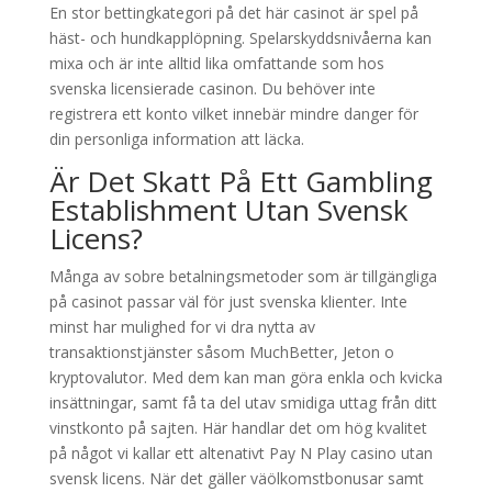
En stor bettingkategori på det här casinot är spel på
häst- och hundkapplöpning. Spelarskyddsnivåerna kan
mixa och är inte alltid lika omfattande som hos
svenska licensierade casinon. Du behöver inte
registrera ett konto vilket innebär mindre danger för
din personliga information att läcka.
Är Det Skatt På Ett Gambling
Establishment Utan Svensk
Licens?
Många av sobre betalningsmetoder som är tillgängliga
på casinot passar väl för just svenska klienter. Inte
minst har mulighed for vi dra nytta av
transaktionstjänster såsom MuchBetter, Jeton o
kryptovalutor. Med dem kan man göra enkla och kvicka
insättningar, samt få ta del utav smidiga uttag från ditt
vinstkonto på sajten. Här handlar det om hög kvalitet
på något vi kallar ett altenativt Pay N Play casino utan
svensk licens. När det gäller väölkomstbonusar samt